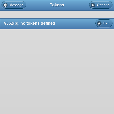
Tokens
Message
Options
v
352(b)
,
no tokens defined
Exit